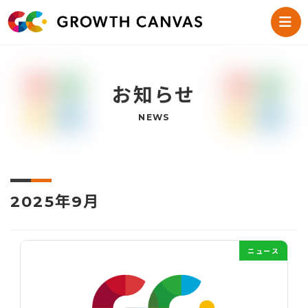
コ
ナ
ン
ビ
テ
ゲ
ン
ー
ツ
シ
へ
ョ
ス
ン
お知らせ
キ
に
ッ
移
NEWS
プ
動
2025年9月
ニュース